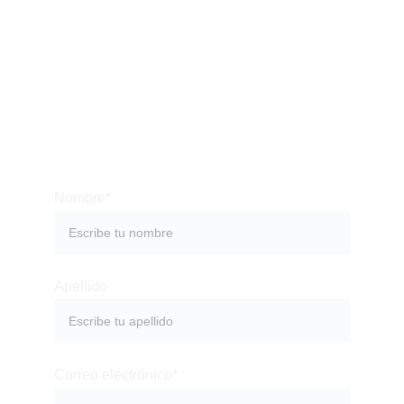
compra de tu casa, terreno o proyecto de
construcción en Cuenca. Nuestro equipo te
brindará información clara, transparente y
personalizada. Contáctanos y da el primer paso
hacia una inversión segura y bien planificada.
Nombre*
Apellido
Correo electrónico*