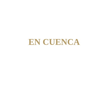
CONSTRUCCIÓN 
DE CASAS 
PERSONALIADAS 
EN CUENCA
DISEÑO Y CONSTRUCCIÓN 
ADAPTADOS A TU PRESUPUESTO Y 
NECESIDADES
Diseñamos y construimos casas en Cuenca 
adaptadas a tu presupuesto y necesidades. 
Nuestro servicio de construcción es integral y 
abarca todas las etapas del proyecto.